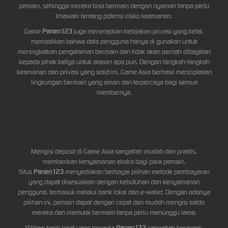
pemain, sehingga mereka bisa bermain dengan nyaman tanpa perlu
khawatir tentang potensi risiko keamanan.
Game
Panen123
juga menerapkan kebijakan privasi yang ketat,
memastikan bahwa data pengguna hanya di gunakan untuk
meningkatkan pengalaman bermain dan tidak akan pernah dibagikan
kepada pihak ketiga untuk alasan apa pun. Dengan langkah-langkah
keamanan dan privasi yang solid ini, Game Asia berhasil menciptakan
lingkungan bermain yang aman dan terpercaya bagi semua
membernya.
Kemudahan Mengisi Deposit di
Game Panen123 Maxwin
Mengisi deposit di Game Asia sangatlah mudah dan praktis,
memberikan kenyamanan ekstra bagi para pemain.
Situs
Panen123
menyediakan berbagai pilihan metode pembayaran
yang dapat disesuaikan dengan kebutuhan dan kenyamanan
pengguna, termasuk melalui bank lokal dan e-wallet. Dengan adanya
pilihan ini, pemain dapat dengan cepat dan mudah mengisi saldo
mereka dan memulai bermain tanpa perlu menunggu lama.
Pilihan bank lokal yang tersedia
Panen123
sangatlah beragam,