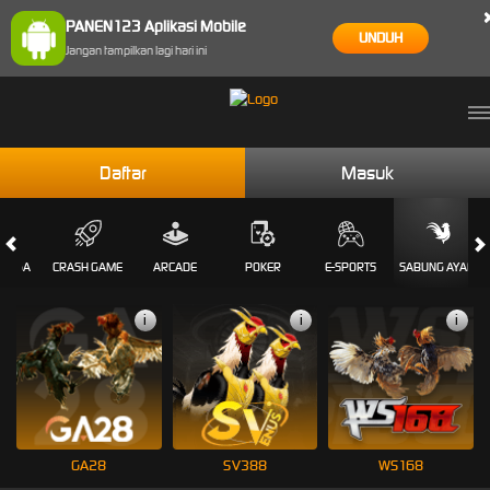
PANEN123 Aplikasi Mobile
UNDUH
Jangan tampilkan lagi hari ini
Daftar
Masuk
RAGA
CRASH GAME
ARCADE
POKER
E-SPORTS
SABUNG AYAM
i
i
i
GA28
SV388
WS168