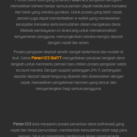
memastikan bahwa hampir semua pemain dapat melakukan transaksi
dari bank yang mereka gunakan. Untuk proses yang lebih cepat,
pemain juga dapat memanfaatkan e-wallet yang menawarkan
kecepatan transaksi serta kemudahan dalam mengakses dana.
Metode pembayaran ini dirancang untuk memaksimalkan
kenyamanan pengguna, memungkinkan mereka mengisi deposit
dengan cepat dan aman.
Proses pengisian deposit sendiri sangat sederhana dan mudah di
ikuti. Game
Panen123 Slot77
menyediakan panduan langkah demi
langkah untuk membantu pemain baru dalam proses pengisian saldo
account mereka. Dengan support pelanggan 24/7, pertanyaan
seputar deposit dapat langsung dijawab dan diselesaikan dengan
cepat, memastikan pengalaman bermain yang lancar dan
menyenangkan bagi semua pengguna.
Proses Penarikan Dana Cepat
dan Mudah di Panen123 Gacor
Panen123
Asia menjamin proses penarikan dana (withdraw) yang
cepat dan tanpa penundaan, memberikan kemudahan lebih bagi para
pemain. Situs ini memahami pentingnya akses cepat kepada