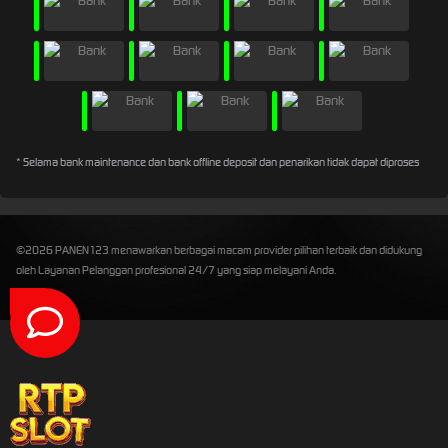
* Selama bank maintenance dan bank offline deposit dan penarikan tidak dapat diproses
©2026 PANEN123 menawarkan berbagai macam provider pilihan terbaik dan didukung
oleh Layanan Pelanggan profesional 24/7 yang siap melayani Anda.