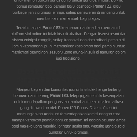
untuk memanfaatkan bonus dan promosi yang berlimpah. Baik itu
bonus sambutan bagi pemain baru, cashback
Panen123
, atau
berbagai jenis promosi lainnya, setiap penawaran di rancang untuk
memberikan nilai tambah bagi player.
Terakhir, aspek
Panen123
keamanan dan keadilan bermain di
platform slot online ini tidak bisa di abaikan. Dengan lisensi resmi dan
sistem enkripsi canggih, setiap transaksi dan data pribadi pemain di
jamin keamanannya. Ini memberikan rasa aman bagi pemain untuk
menikmati permainan, sesuatu yang mungkin sulit di temukan dalam
judi tradisional.
Dapatkan Penghasilan dan Komisi
dengan Sistem Afiliasi di Panen123
Menjadi bagian dari komunitas judi online tidak hanya tentang
bermain dan menang
Panen123
, tetapi juga memiliki kesempatan
untuk mendapatkan penghasilan tambahan melalui sistem afiliasi
yang di tawarkan oleh Panen123 Bonus. Sistem afiliasi ini
memungkinkan Anda untuk mendapatkan komisi dengan cara
memperkenalkan pemain baru ke platform. Ini adalah peluang emas
bagi mereka yang memiliki jaringan sosial atau website yang bisa di
gunakan untuk promosi.