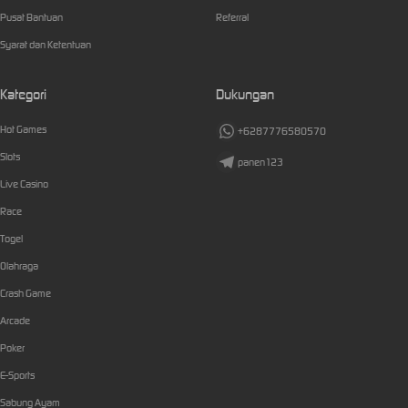
Pusat Bantuan
Referral
Syarat dan Ketentuan
Kategori
Dukungan
Hot Games
+6287776580570
Slots
panen123
Live Casino
Race
Togel
Olahraga
Crash Game
Arcade
Poker
E-Sports
Sabung Ayam