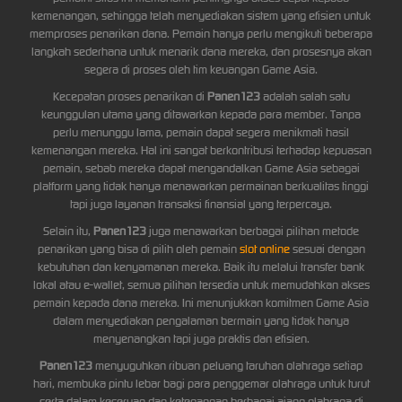
kemenangan, sehingga telah menyediakan sistem yang efisien untuk
memproses penarikan dana. Pemain hanya perlu mengikuti beberapa
langkah sederhana untuk menarik dana mereka, dan prosesnya akan
segera di proses oleh tim keuangan Game Asia.
Kecepatan proses penarikan di
Panen123
adalah salah satu
keunggulan utama yang ditawarkan kepada para member. Tanpa
perlu menunggu lama, pemain dapat segera menikmati hasil
kemenangan mereka. Hal ini sangat berkontribusi terhadap kepuasan
pemain, sebab mereka dapat mengandalkan Game Asia sebagai
platform yang tidak hanya menawarkan permainan berkualitas tinggi
tapi juga layanan transaksi finansial yang terpercaya.
Selain itu,
Panen123
juga menawarkan berbagai pilihan metode
penarikan yang bisa di pilih oleh pemain
slot online
sesuai dengan
kebutuhan dan kenyamanan mereka. Baik itu melalui transfer bank
lokal atau e-wallet, semua pilihan tersedia untuk memudahkan akses
pemain kepada dana mereka. Ini menunjukkan komitmen Game Asia
dalam menyediakan pengalaman bermain yang tidak hanya
menyenangkan tapi juga praktis dan efisien.
Panen123
menyuguhkan ribuan peluang taruhan olahraga setiap
hari, membuka pintu lebar bagi para penggemar olahraga untuk turut
serta dalam keseruan dan ketegangan berbagai ajang olahraga di