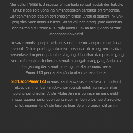
Mendaftar
Panen123
sebagai afiliasi tentu sangat mudah dan terbuka
untuk siapa saja yang ingin mendapatkan penghasilan tambahan.
Dengan menjadi bagian dari program afiliasi, Anda di berikan link unik
yang bisa Anda sebar luaskan. Setiap kali ada orang yang mendaftar
dan bermain di Panen123 Login melalui link tersebut, Anda berhak
mendapatkan komisi.
Besaran komisi yang di berikan Panen123 Slot sangat kompetitif dan
menarik. Sistem pembagian komisi transparan, di hitung berdasarkan
persentase dari pendapatan bersih yang di hasilkan dari pemain yang
Anda referensikan. Ini berarti, semakin banyak orang yang Anda ajak
bergabung dan semakin sering mereka bermain, maka
Panen123
pendapatan Anda akan semakin besar.
Slot Gacor Panen123
memastikan bahwa sistem afiliasi ini mudah di
akses dan memberikan dukungan penuh untuk memaksimalkan
potensi penghasilan Anda. Mulai dari alat pemasaran yang efektif
hingga layanan pelanggan yang siap membantu. Semua di sediakan
untuk memastikan Anda bisa berhasil dalam program afiliasi ini.
Layanan Pelanggan Slot77 Gacor
Maxwin Terbaik Panen123 - Siap