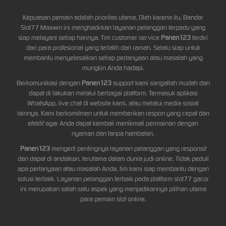
Melayani 24 Jam
Kepuasan pemain adalah prioritas utama, Oleh karena itu, Bandar
Slot77 Maxwin ini menghadirkan layanan pelanggan terpadu yang
siap melayani setiap harinya. Tim customer service
Panen123
terdiri
dari para profesional yang terlatih dan ramah. Selalu siap untuk
membantu menyelesaikan setiap pertanyaan atau masalah yang
mungkin Anda hadapi.
Berkomunikasi dengan
Panen123
support kami sangatlah mudah dan
dapat di lakukan melalui berbagai platform. Termasuk aplikasi
WhatsApp, live chat di website kami, atau melalui media sosial
lainnya. Kami berkomitmen untuk memberikan respon yang cepat dan
efektif agar Anda dapat kembali menikmati permainan dengan
nyaman dan tanpa hambatan.
Panen123
mengerti pentingnya layanan pelanggan yang responsif
dan dapat di andalkan, terutama dalam dunia judi online. Tidak peduli
apa pertanyaan atau masalah Anda, tim kami siap membantu dengan
solusi terbaik. Layanan pelanggan terbaik pada platform slot77 gacor
ini merupakan salah satu aspek yang menjadikannya pilihan utama
para pemain slot online.
Panen123 - Bandar Judi Online