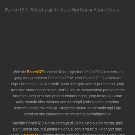
Panen123 : Situs Login Terbaru Slot Gacor Panen Cuan
Panen123 : Situs Login
Judi JP Slot77 Gacor
Maxwin Indonesia
Website
Panen123
adalah Situs Login Judi JP Slot77 Gacor terbaru
yang menghadirkan Game Slot77 Mudah Panen123 Slot Maxwin
cepat bersama Link Alternatif Gacor. Dengan variasi permainan yang
luas dan kemudahan akses, slot77 online menawarkan pengalaman
bermain yang seru dan potensi kemenangan yang besar. Di Game
Asia, pemain bisa menemukan berbagai jenis slot dari provider
ternama yang tidak hanya. Menjamin keseruan bermain tapi juga
keadilan dan keamanan dalam setiap permainannya.
Memilih
Panen123
slot terpercaya di Game Asia bukanlah hal yang
sulit. Berkat reputasi platform yang sudah terbukti di kalangan para