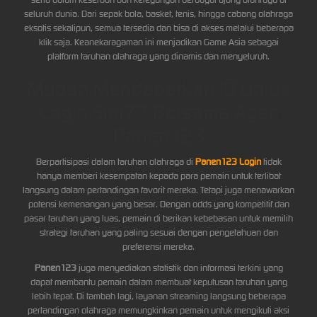
seluruh dunia. Dari sepak bola, basket, tenis, hingga cabang olahraga
eksotis sekalipun, semua tersedia dan bisa di akses melalui beberapa
klik saja. Keanekaragaman ini menjadikan Game Asia sebagai
platform taruhan olahraga yang dinamis dan menyeluruh.
Mudah Mendapatkan ID Untuk
Login Slot77 Bersama Agen
Panen123
Berpartisipasi dalam taruhan olahraga di
Panen123 Login
tidak
hanya memberi kesempatan kepada para pemain untuk terlibat
langsung dalam pertandingan favorit mereka. Tetapi juga menawarkan
potensi kemenangan yang besar. Dengan odds yang kompetitif dan
pasar taruhan yang luas, pemain di berikan kebebasan untuk memilih
strategi taruhan yang paling sesuai dengan pengetahuan dan
preferensi mereka.
Panen123
juga menyediakan statistik dan informasi terkini yang
dapat membantu pemain dalam membuat keputusan taruhan yang
lebih tepat. Di tambah lagi, layanan streaming langsung beberapa
pertandingan olahraga memungkinkan pemain untuk mengikuti aksi