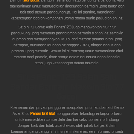
pemain
slot gacor
. Dengan lisensi dan regulasi yang jelas, Game Asia
berkomitmen untuk menyediakan lingkungan bermain yang aman dan
adil bagi semua penggunanya. Hal ini penting, mengingat
kepercayaan adalah komponen utama dalam dunia perjudian online.
Selain itu, Game Asia
Panen123
juga menawarkan fitur-fitur
pendukung yang membuat pengalaman bermain slot online semakin
nyaman dan menyenangkan. Mulai dari metode pembayaran yang
beragam, dukungan layanan pelanggan 24/7, hingga bonus dan
promosi yang menarik. Semua ini di rancang untuk memberikan nilai
tambah bagi pemain, tidak hanya dalam hal keuntungan finansial
tetapi juga kesenangan dalam bermain.
Situs Panen123 Salah Satu
Bandar Bermain Maxwin Slot77
Gacor
Keamanan dan privasi pengguna merupakan prioritas utama di Game
Asia. Situs
Panen123 Slot
menggunakan teknologi enkripsi terbaru
untuk memastikan semua data dan transaksi pemain terlindungi
dengan baik dan tidak bisa diakses oleh pihak ketiga. Sistem
keamanan yang canggih ini menjamin kerahasiaan informasi pribadi