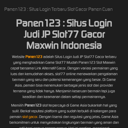
Panen123 : Situs Login Terbaru Slot Gacor Panen Cuan
Panen123 : Situs Login
Judi JP Slot77 Gacor
Maxwin Indonesia
Website
Panen123
adalah Situs Login Judi JP Slot77 Gacor terbaru
yang menghadirkan Game Slot77 Mudah Panen123 Slot Maxwin
cepat bersama Link Alternatif Gacor. Dengan variasi permainan yang
luas dan kemudahan akses, slot77 online menawarkan pengalaman
bermain yang seru dan potensi kemenangan yang besar. Di Game
Asia, pemain bisa menemukan berbagai jenis slot dari provider
ternama yang tidak hanya. Menjamin keseruan bermain tapi juga
keadilan dan keamanan dalam setiap permainannya.
Memilih
Panen123
slot terpercaya di Game Asia bukanlah hal yang
sulit. Berkat reputasi platform yang sudah terbukti di kalangan para
pemain
slot gacor
. Dengan lisensi dan regulasi yang jelas, Game Asia
berkomitmen untuk menyediakan lingkungan bermain yang aman dan