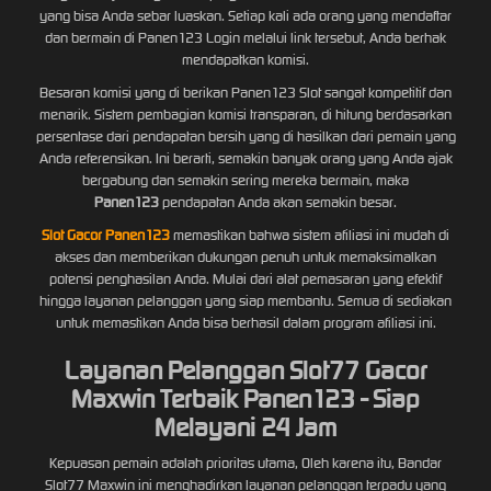
yang bisa Anda sebar luaskan. Setiap kali ada orang yang mendaftar
dan bermain di Panen123 Login melalui link tersebut, Anda berhak
mendapatkan komisi.
Besaran komisi yang di berikan Panen123 Slot sangat kompetitif dan
menarik. Sistem pembagian komisi transparan, di hitung berdasarkan
persentase dari pendapatan bersih yang di hasilkan dari pemain yang
Anda referensikan. Ini berarti, semakin banyak orang yang Anda ajak
bergabung dan semakin sering mereka bermain, maka
Panen123
pendapatan Anda akan semakin besar.
Slot Gacor Panen123
memastikan bahwa sistem afiliasi ini mudah di
akses dan memberikan dukungan penuh untuk memaksimalkan
potensi penghasilan Anda. Mulai dari alat pemasaran yang efektif
hingga layanan pelanggan yang siap membantu. Semua di sediakan
untuk memastikan Anda bisa berhasil dalam program afiliasi ini.
Layanan Pelanggan Slot77 Gacor
Maxwin Terbaik Panen123 - Siap
Melayani 24 Jam
Kepuasan pemain adalah prioritas utama, Oleh karena itu, Bandar
Slot77 Maxwin ini menghadirkan layanan pelanggan terpadu yang