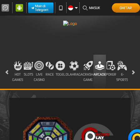
Main di
MASUK
DAFTAR
Telegram
HOT
SLOTS
LIVE
RACE
TOGEL
OLAHRAGA
CRASH
ARCADE
POKER
E-
SABUN
GAMES
CASINO
GAME
SPORTS
AYAM