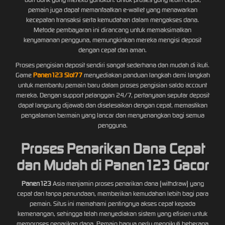
pemain juga dapat memanfaatkan e-wallet yang menawarkan
kecepatan transaksi serta kemudahan dalam mengakses dana.
Metode pembayaran ini dirancang untuk memaksimalkan
kenyamanan pengguna, memungkinkan mereka mengisi deposit
dengan cepat dan aman.
Proses pengisian deposit sendiri sangat sederhana dan mudah di ikuti.
Game
Panen123 Slot77
menyediakan panduan langkah demi langkah
untuk membantu pemain baru dalam proses pengisian saldo account
mereka. Dengan support pelanggan 24/7, pertanyaan seputar deposit
dapat langsung dijawab dan diselesaikan dengan cepat, memastikan
pengalaman bermain yang lancar dan menyenangkan bagi semua
pengguna.
Proses Penarikan Dana Cepat
dan Mudah di Panen123 Gacor
Panen123
Asia menjamin proses penarikan dana (withdraw) yang
cepat dan tanpa penundaan, memberikan kemudahan lebih bagi para
pemain. Situs ini memahami pentingnya akses cepat kepada
kemenangan, sehingga telah menyediakan sistem yang efisien untuk
memproses penarikan dana. Pemain hanya perlu mengikuti beberapa