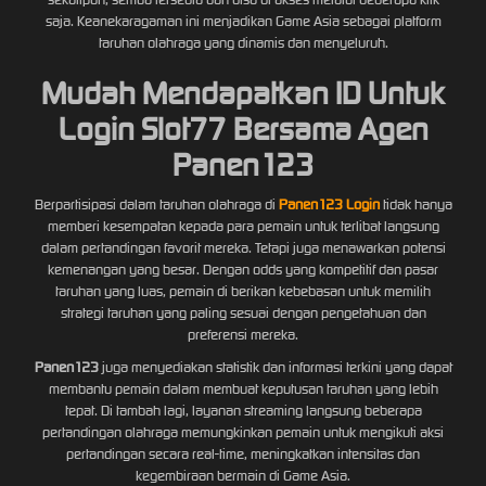
saja. Keanekaragaman ini menjadikan Game Asia sebagai platform
taruhan olahraga yang dinamis dan menyeluruh.
Mudah Mendapatkan ID Untuk
Login Slot77 Bersama Agen
Panen123
Berpartisipasi dalam taruhan olahraga di
Panen123 Login
tidak hanya
memberi kesempatan kepada para pemain untuk terlibat langsung
dalam pertandingan favorit mereka. Tetapi juga menawarkan potensi
kemenangan yang besar. Dengan odds yang kompetitif dan pasar
taruhan yang luas, pemain di berikan kebebasan untuk memilih
strategi taruhan yang paling sesuai dengan pengetahuan dan
preferensi mereka.
Panen123
juga menyediakan statistik dan informasi terkini yang dapat
membantu pemain dalam membuat keputusan taruhan yang lebih
tepat. Di tambah lagi, layanan streaming langsung beberapa
pertandingan olahraga memungkinkan pemain untuk mengikuti aksi
pertandingan secara real-time, meningkatkan intensitas dan
kegembiraan bermain di Game Asia.