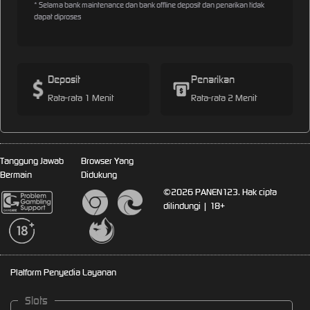
* Selama bank maintenance dan bank offline deposit dan penarikan tidak
dapat diproses
Deposit
Penarikan
Rata-rata 1 Menit
Rata-rata 2 Menit
Tanggung Jawab
Browser Yang
Bermain
Didukung
©2026 PANEN123. Hak cipta
dilindungi | 18+
Platform Penyedia Layanan
Slots