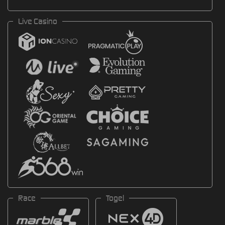
Live Casino
Race
Togel