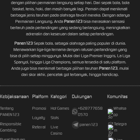
dengan pilihan permainan langsung setiap hari. Dari sepak bola, bola
basket, tenis, hoki, dan masih banyak lagi. Pemain dapat menikmati
berbagai jenis taruhan pada olahraga favorit mereka. Dengan adanya
Permainan Langsung. Anda
Panen123
bisa merasakan sensasi
bertaruh pada pertandingan yang sedang berlangsung, meningkatkan
adrenalin dan keseruan dalam setiap pertandingan.
Panen123
Sepak bola, sebagai olahraga paling populer di dunia.
Menawarkan liga-liga ternama dengan ratusan pertandingan yang
bisa di pilih setiap minggunya. Mulai dari Liga Premier Inggris, La Liga
Spanyol, hingga Liga Champions, semua tersedia di satu platform.
Anda juga bisa menikmati berbagai pilihan taruhan
Panen123
, mulai
dari skor akhir, pencetak gol terbanyak, hingga handicap.
Kebijaksanaan
Platform
Kategori
Dukungan
Komunitas
Tentang
Promosi
Hot Games
+628777658
Whatsa
PANEN123
0570
pp
Loyalty
Slots
Responsible
Telegra
panen123
Referral
Live
Gambling
m
Casino
Pusat Bantuan