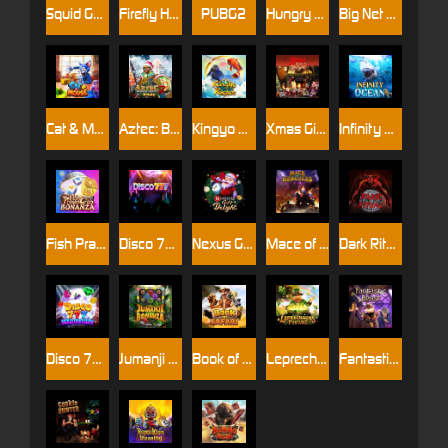
Squid Game 2: Mukunghwa
Firefly Hunter
PUBG2
Hungry Slime
Big Net Bass
Cat & Mouse
Aztec: Bonus Hunt 2 Xmas
Kingyo Riches
Xmas Gift Delight
Infinity Ocean
Fish Prawn Crab Bonanza
Disco 777
Nexus Gift Delight
Mace of Hercules
Dark Ritual
Disco 777 Hold and Win
Jumanji Bonanza
Book of Safari
Leprechaun’s Fortune
Fantastic Beast