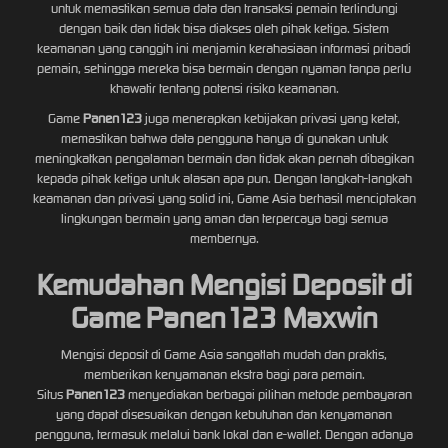
untuk memastikan semua data dan transaksi pemain terlindungi
dengan baik dan tidak bisa diakses oleh pihak ketiga. Sistem
keamanan yang canggih ini menjamin kerahasiaan informasi pribadi
pemain, sehingga mereka bisa bermain dengan nyaman tanpa perlu
khawatir tentang potensi risiko keamanan.
Game
Panen123
juga menerapkan kebijakan privasi yang ketat,
memastikan bahwa data pengguna hanya di gunakan untuk
meningkatkan pengalaman bermain dan tidak akan pernah dibagikan
kepada pihak ketiga untuk alasan apa pun. Dengan langkah-langkah
keamanan dan privasi yang solid ini, Game Asia berhasil menciptakan
lingkungan bermain yang aman dan terpercaya bagi semua
membernya.
Kemudahan Mengisi Deposit di
Game Panen123 Maxwin
Mengisi deposit di Game Asia sangatlah mudah dan praktis,
memberikan kenyamanan ekstra bagi para pemain.
Situs
Panen123
menyediakan berbagai pilihan metode pembayaran
yang dapat disesuaikan dengan kebutuhan dan kenyamanan
pengguna, termasuk melalui bank lokal dan e-wallet. Dengan adanya