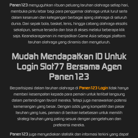
Panen123
menyuguhkan ribuan peluang taruhan olahraga setiap hari,
membuka pintu lebar bagi para penggemar olahraga untuk turut serta
dalam keseruan dan ketegangan berbagai ajang olahraga di seluruh
dunia. Dari sepak bola, basket, tenis, hingga cabang olahraga eksotis
sekalipun, semua tersedia dan bisa di akses melalui beberapa klik
saja. Keanekaragaman ini menjadikan Game Asia sebagai platform
taruhan olahraga yang dinamis dan menyeluruh.
Mudah Mendapatkan ID Untuk
Login Slot77 Bersama Agen
Panen123
Berpartisipasi dalam taruhan olahraga di
Panen123 Login
tidak hanya
memberi kesempatan kepada para pemain untuk terlibat langsung
dalam pertandingan favorit mereka. Tetapi juga menawarkan potensi
kemenangan yang besar. Dengan odds yang kompetitif dan pasar
taruhan yang luas, pemain di berikan kebebasan untuk memilih
strategi taruhan yang paling sesuai dengan pengetahuan dan
preferensi mereka.
Panen123
juga menyediakan statistik dan informasi terkini yang dapat