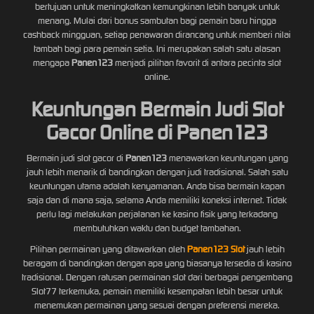
bertujuan untuk meningkatkan kemungkinan lebih banyak untuk
menang. Mulai dari bonus sambutan bagi pemain baru hingga
cashback mingguan, setiap penawaran dirancang untuk memberi nilai
tambah bagi para pemain setia. Ini merupakan salah satu alasan
mengapa
Panen123
menjadi pilihan favorit di antara pecinta slot
online.
Keuntungan Bermain Judi Slot
Gacor Online di Panen123
Bermain judi slot gacor di
Panen123
menawarkan keuntungan yang
jauh lebih menarik di bandingkan dengan judi tradisional. Salah satu
keuntungan utama adalah kenyamanan. Anda bisa bermain kapan
saja dan di mana saja, selama Anda memiliki koneksi internet. Tidak
perlu lagi melakukan perjalanan ke kasino fisik yang terkadang
membutuhkan waktu dan
budget tambahan.
Pilihan permainan yang ditawarkan oleh
Panen123 Slot
jauh lebih
beragam di bandingkan dengan apa yang biasanya tersedia di kasino
tradisional. Dengan ratusan permainan slot dari berbagai pengembang
Slot77 terkemuka, pemain memiliki kesempatan lebih besar untuk
menemukan permainan yang sesuai dengan preferensi mereka.