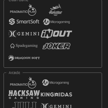
Arcade