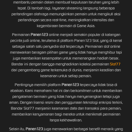
membantu pemain dalam membuat keputusan taruhan yang lebih
tepat. Di tambah lagi, layanan streaming langsung beberapa
pertandingan olahraga memungkinkan pemain untuk mengikuti aksi
pertandingan secara real-time, meningkatkan intensitas dan
kegembiraan bermain di Game Asia.
Permainan
Panen123
online menjadi semakin populer di kalangan
pecinta judi online, terutama di platform Panen123 Slot, yang di kenal
sebagai salah satu penyedia slot terpercaya. Permainan slot online
menawarkan beragam pilihan game yang tidak hanya menghibur tapi
juga memberikan kesempatan untuk memenangkan hadiah besar.
Bandar ini dengan bangga menghadirkan koleksi permainan
Slot77
dari pengembang game terkemuka di dunia, menjamin keadilan dan
keamanan untuk setiap pemain.
Pentingnya memilih platform
Panen123
terpercaya tidak bisa di
abaikan. Kami memahami hal ini dan berkomitmen untuk memberikan
pengalaman bermain yang tidak hanya menyenangkan tetapi juga
aman. Dengan lisensi resmi dan penggunaan teknologi enkripsi terkini,
Bandar Slot77 menjamin keamanan data dan transaksi para pemain,
memberikan kenyamanan bagi mereka untuk menikmati permainan
tanpa kekhawatiran.
Selain itu,
Panen123
juga menawarkan berbagai benefit menarik yang