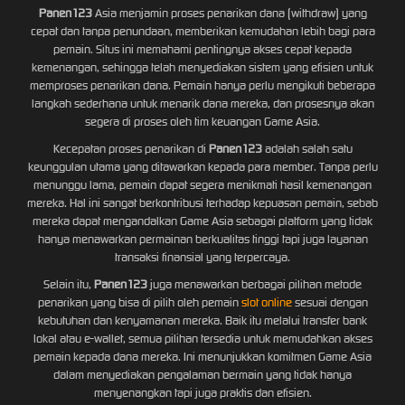
Panen123
Asia menjamin proses penarikan dana (withdraw) yang
cepat dan tanpa penundaan, memberikan kemudahan lebih bagi para
pemain. Situs ini memahami pentingnya akses cepat kepada
kemenangan, sehingga telah menyediakan sistem yang efisien untuk
memproses penarikan dana. Pemain hanya perlu mengikuti beberapa
langkah sederhana untuk menarik dana mereka, dan prosesnya akan
segera di proses oleh tim keuangan Game Asia.
Kecepatan proses penarikan di
Panen123
adalah salah satu
keunggulan utama yang ditawarkan kepada para member. Tanpa perlu
menunggu lama, pemain dapat segera menikmati hasil kemenangan
mereka. Hal ini sangat berkontribusi terhadap kepuasan pemain, sebab
mereka dapat mengandalkan Game Asia sebagai platform yang tidak
hanya menawarkan permainan berkualitas tinggi tapi juga layanan
transaksi finansial yang terpercaya.
Selain itu,
Panen123
juga menawarkan berbagai pilihan metode
penarikan yang bisa di pilih oleh pemain
slot online
sesuai dengan
kebutuhan dan kenyamanan mereka. Baik itu melalui transfer bank
lokal atau e-wallet, semua pilihan tersedia untuk memudahkan akses
pemain kepada dana mereka. Ini menunjukkan komitmen Game Asia
dalam menyediakan pengalaman bermain yang tidak hanya
menyenangkan tapi juga praktis dan efisien.