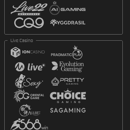
Live Casino