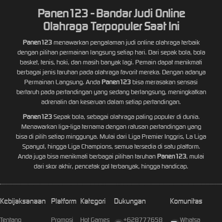
Panen123 - Bandar Judi Online
Olahraga Terpopuler Saat Ini
Panen123
menawarkan pengalaman judi online olahraga terbaik
dengan pilihan permainan langsung setiap hari. Dari sepak bola, bola
basket, tenis, hoki, dan masih banyak lagi. Pemain dapat menikmati
berbagai jenis taruhan pada olahraga favorit mereka. Dengan adanya
Permainan Langsung. Anda
Panen123
bisa merasakan sensasi
bertaruh pada pertandingan yang sedang berlangsung, meningkatkan
adrenalin dan keseruan dalam setiap pertandingan.
Panen123
Sepak bola, sebagai olahraga paling populer di dunia.
Menawarkan liga-liga ternama dengan ratusan pertandingan yang
bisa di pilih setiap minggunya. Mulai dari Liga Premier Inggris, La Liga
Spanyol, hingga Liga Champions, semua tersedia di satu platform.
Anda juga bisa menikmati berbagai pilihan taruhan
Panen123
, mulai
dari skor akhir, pencetak gol terbanyak, hingga handicap.
Kebijaksanaan
Platform
Kategori
Dukungan
Komunitas
Tentang
Promosi
Hot Games
+628777658
Whatsa