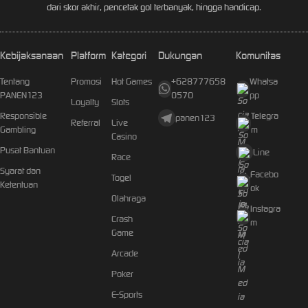
dari skor akhir, pencetak gol terbanyak, hingga handicap.
Kebijaksanaan
Platform
Kategori
Dukungan
Komunitas
Tentang
Promosi
Hot Games
+628777658
Whatsa
PANEN123
0570
pp
Loyalty
Slots
Responsible
Telegra
panen123
Referral
Live
Gambling
m
Casino
Pusat Bantuan
Line
Race
Syarat dan
Facebo
Togel
Ketentuan
ok
Olahraga
Instagra
Crash
m
Game
Arcade
Poker
E-Sports