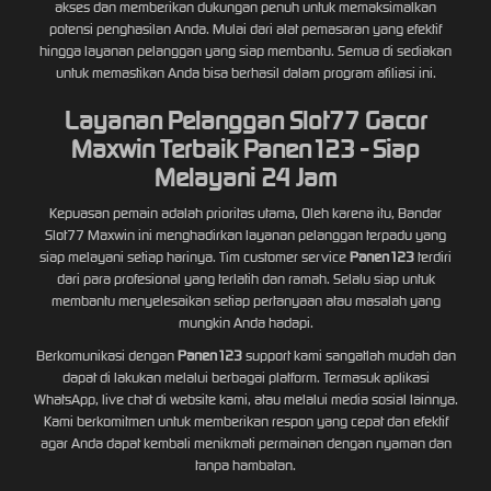
akses dan memberikan dukungan penuh untuk memaksimalkan
potensi penghasilan Anda. Mulai dari alat pemasaran yang efektif
hingga layanan pelanggan yang siap membantu. Semua di sediakan
untuk memastikan Anda bisa berhasil dalam program afiliasi ini.
Layanan Pelanggan Slot77 Gacor
Maxwin Terbaik Panen123 - Siap
Melayani 24 Jam
Kepuasan pemain adalah prioritas utama, Oleh karena itu, Bandar
Slot77 Maxwin ini menghadirkan layanan pelanggan terpadu yang
siap melayani setiap harinya. Tim customer service
Panen123
terdiri
dari para profesional yang terlatih dan ramah. Selalu siap untuk
membantu menyelesaikan setiap pertanyaan atau masalah yang
mungkin Anda hadapi.
Berkomunikasi dengan
Panen123
support kami sangatlah mudah dan
dapat di lakukan melalui berbagai platform. Termasuk aplikasi
WhatsApp, live chat di website kami, atau melalui media sosial lainnya.
Kami berkomitmen untuk memberikan respon yang cepat dan efektif
agar Anda dapat kembali menikmati permainan dengan nyaman dan
tanpa hambatan.