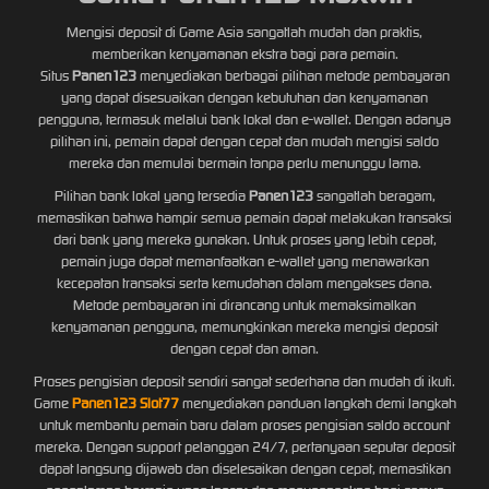
Mengisi deposit di Game Asia sangatlah mudah dan praktis,
memberikan kenyamanan ekstra bagi para pemain.
Situs
Panen123
menyediakan berbagai pilihan metode pembayaran
yang dapat disesuaikan dengan kebutuhan dan kenyamanan
pengguna, termasuk melalui bank lokal dan e-wallet. Dengan adanya
pilihan ini, pemain dapat dengan cepat dan mudah mengisi saldo
mereka dan memulai bermain tanpa perlu menunggu lama.
Pilihan bank lokal yang tersedia
Panen123
sangatlah beragam,
memastikan bahwa hampir semua pemain dapat melakukan transaksi
dari bank yang mereka gunakan. Untuk proses yang lebih cepat,
pemain juga dapat memanfaatkan e-wallet yang menawarkan
kecepatan transaksi serta kemudahan dalam mengakses dana.
Metode pembayaran ini dirancang untuk memaksimalkan
kenyamanan pengguna, memungkinkan mereka mengisi deposit
dengan cepat dan aman.
Proses pengisian deposit sendiri sangat sederhana dan mudah di ikuti.
Game
Panen123 Slot77
menyediakan panduan langkah demi langkah
untuk membantu pemain baru dalam proses pengisian saldo account
mereka. Dengan support pelanggan 24/7, pertanyaan seputar deposit
dapat langsung dijawab dan diselesaikan dengan cepat, memastikan