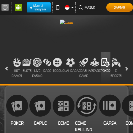
Main di
MASUK
DAFTAR
Telegram
HOT
SLOTS
LIVE
RACE
TOGEL
OLAHRAGA
CRASH
ARCADE
POKER
E-
SABUN
GAMES
CASINO
GAME
SPORTS
AYAM
POKER
GAPLE
CEME
CEME
CAPSA
DOM
KELILING