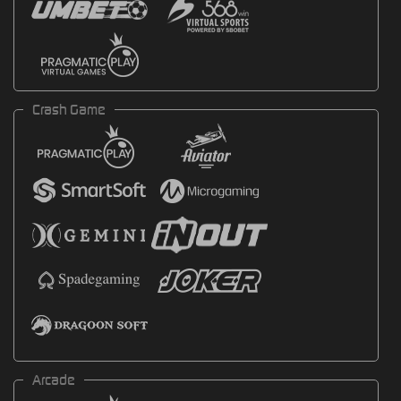
Crash Game
Arcade