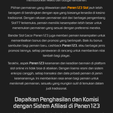
membutuhkan waktu dan
budget tambahan.
Pilihan permainan yang ditawarkan oleh
Panen123 Slot
jauh lebih
beragam di bandingkan dengan apa yang biasanya tersedia di kasino
tradisional. Dengan ratusan permainan slot dari berbagai pengembang
Slot77 terkemuka, pemain memiliki kesempatan lebih besar untuk
menemukan permainan yang sesuai dengan preferensi mereka.
Bandar Slot Gacor Panen123 juga memberi pemain kesempatan untuk
memanfaatkan bonus dan promosi yang berlimpah. Baik itu bonus
sambutan bagi pemain baru, cashback
Panen123
, atau berbagai jenis
promosi lainnya, setiap penawaran di rancang untuk memberikan nilai
tambah bagi player.
Terakhir, aspek
Panen123
keamanan dan keadilan bermain di platform
slot online ini tidak bisa di abaikan. Dengan lisensi resmi dan sistem
enkripsi canggih, setiap transaksi dan data pribadi pemain di jamin
keamanannya. Ini memberikan rasa aman bagi pemain untuk
menikmati permainan, sesuatu yang mungkin sulit di temukan dalam
judi tradisional.
Dapatkan Penghasilan dan Komisi
dengan Sistem Afiliasi di Panen123