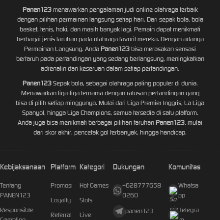
Panen123
menawarkan pengalaman judi online olahraga terbaik
dengan pilihan permainan langsung setiap hari. Dari sepak bola, bola
basket, tenis, hoki, dan masih banyak lagi. Pemain dapat menikmati
berbagai jenis taruhan pada olahraga favorit mereka. Dengan adanya
Permainan Langsung. Anda
Panen123
bisa merasakan sensasi
bertaruh pada pertandingan yang sedang berlangsung, meningkatkan
adrenalin dan keseruan dalam setiap pertandingan.
Panen123
Sepak bola, sebagai olahraga paling populer di dunia.
Menawarkan liga-liga ternama dengan ratusan pertandingan yang
bisa di pilih setiap minggunya. Mulai dari Liga Premier Inggris, La Liga
Spanyol, hingga Liga Champions, semua tersedia di satu platform.
Anda juga bisa menikmati berbagai pilihan taruhan
Panen123
, mulai
dari skor akhir, pencetak gol terbanyak, hingga handicap.
Kebijaksanaan
Platform
Kategori
Dukungan
Komunitas
Tentang
Promosi
Hot Games
+628777658
Whatsa
PANEN123
0260
pp
Loyalty
Slots
Responsible
Telegra
panen123
Referral
Live
Gambling
m