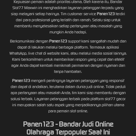
Kepuasan pemain adalah prioritas utama, Oleh karena itu, Bandar
Slot77 Maxwin ini menghadirkan layanan pelanggan terpadu yang
siap melayani setiap harinya. Tim customer service
Panen123
terdiri
dari para profesional yang terlatih dan ramah. Selalu siap untuk
membantu menyelesaikan setiap pertanyaan atau masalah yang
mungkin Anda hadapi.
Berkomunikasi dengan
Panen123
support kami sangatlah mudah dan
dapat di lakukan melalui berbagai platform. Termasuk aplikasi
WhatsApp, live chat di website kami, atau melalui media sosial lainnya.
Kami berkomitmen untuk memberikan respon yang cepat dan efektif
agar Anda dapat kembali menikmati permainan dengan nyaman dan
tanpa hambatan.
Panen123
mengerti pentingnya layanan pelanggan yang responsif
dan dapat di andalkan, terutama dalam dunia judi online. Tidak peduli
apa pertanyaan atau masalah Anda, tim kami siap membantu dengan
solusi terbaik. Layanan pelanggan terbaik pada platform slot77 gacor
ini merupakan salah satu aspek yang menjadikannya pilihan utama
para pemain slot online.
Panen123 - Bandar Judi Online
Olahraga Terpopuler Saat Ini