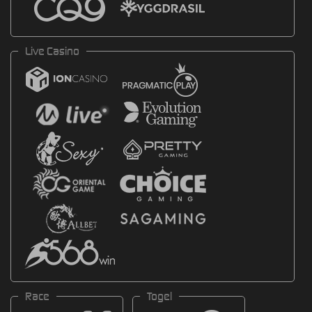
Live Casino
Race
Togel