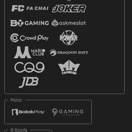
Poker
E-Sports