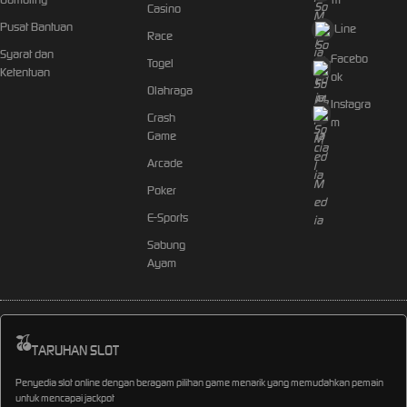
Casino
Pusat Bantuan
Line
Race
Syarat dan
Facebo
Togel
Ketentuan
ok
Olahraga
Instagra
Crash
m
Game
Arcade
Poker
E-Sports
Sabung
Ayam
TARUHAN SLOT
Penyedia slot online dengan beragam pilihan game menarik yang memudahkan pemain
untuk mencapai jackpot