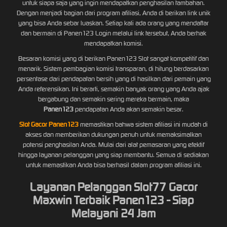
untuk siapa saja yang ingin mendapatkan penghasilan tambahan.
Dengan menjadi bagian dari program afiliasi, Anda di berikan link unik
yang bisa Anda sebar luaskan. Setiap kali ada orang yang mendaftar
dan bermain di Panen123 Login melalui link tersebut, Anda berhak
mendapatkan komisi.
Besaran komisi yang di berikan Panen123 Slot sangat kompetitif dan
menarik. Sistem pembagian komisi transparan, di hitung berdasarkan
persentase dari pendapatan bersih yang di hasilkan dari pemain yang
Anda referensikan. Ini berarti, semakin banyak orang yang Anda ajak
bergabung dan semakin sering mereka bermain, maka
Panen123
pendapatan Anda akan semakin besar.
Slot Gacor Panen123
memastikan bahwa sistem afiliasi ini mudah di
akses dan memberikan dukungan penuh untuk memaksimalkan
potensi penghasilan Anda. Mulai dari alat pemasaran yang efektif
hingga layanan pelanggan yang siap membantu. Semua di sediakan
untuk memastikan Anda bisa berhasil dalam program afiliasi ini.
Layanan Pelanggan Slot77 Gacor
Maxwin Terbaik Panen123 - Siap
Melayani 24 Jam