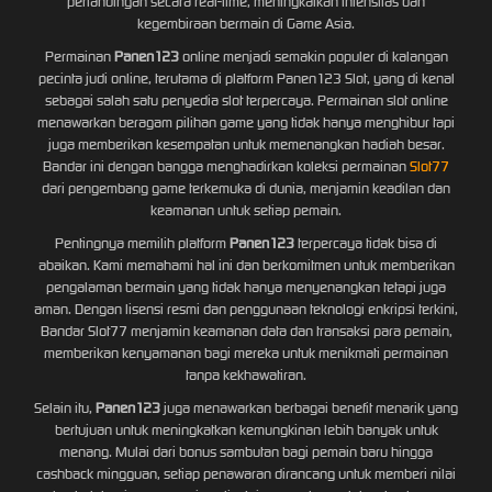
pertandingan secara real-time, meningkatkan intensitas dan
kegembiraan bermain di Game Asia.
Permainan
Panen123
online menjadi semakin populer di kalangan
pecinta judi online, terutama di platform Panen123 Slot, yang di kenal
sebagai salah satu penyedia slot terpercaya. Permainan slot online
menawarkan beragam pilihan game yang tidak hanya menghibur tapi
juga memberikan kesempatan untuk memenangkan hadiah besar.
Bandar ini dengan bangga menghadirkan koleksi permainan
Slot77
dari pengembang game terkemuka di dunia, menjamin keadilan dan
keamanan untuk setiap pemain.
Pentingnya memilih platform
Panen123
terpercaya tidak bisa di
abaikan. Kami memahami hal ini dan berkomitmen untuk memberikan
pengalaman bermain yang tidak hanya menyenangkan tetapi juga
aman. Dengan lisensi resmi dan penggunaan teknologi enkripsi terkini,
Bandar Slot77 menjamin keamanan data dan transaksi para pemain,
memberikan kenyamanan bagi mereka untuk menikmati permainan
tanpa kekhawatiran.
Selain itu,
Panen123
juga menawarkan berbagai benefit menarik yang
bertujuan untuk meningkatkan kemungkinan lebih banyak untuk
menang. Mulai dari bonus sambutan bagi pemain baru hingga
cashback mingguan, setiap penawaran dirancang untuk memberi nilai