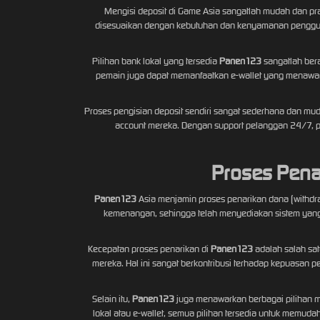
Mengisi deposit di Game Asia sangatlah mudah dan pr
disesuaikan dengan kebutuhan dan kenyamanan pengguna,
Pilihan bank lokal yang tersedia
Panen123
sangatlah ber
pemain juga dapat memanfaatkan e-wallet yang menawa
Proses pengisian deposit sendiri sangat sederhana dan mud
account mereka. Dengan support pelanggan 24/7, p
Proses Pena
Panen123
Asia menjamin proses penarikan dana (withd
kemenangan, sehingga telah menyediakan sistem yang
Kecepatan proses penarikan di
Panen123
adalah salah sa
mereka. Hal ini sangat berkontribusi terhadap kepuasan 
Selain itu,
Panen123
juga menawarkan berbagai pilihan me
lokal atau e-wallet, semua pilihan tersedia untuk mem