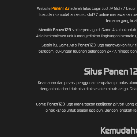
Website
Panen123
adalah Situs Login Judi JP Slot77 Gac
luas dan kemudahan akses, slot77 online menawarkan pen
ternama yang tida
Memilih
Panen123
slot terpercaya di Game Asia bukanlah 
Asia berkomitmen untuk menyediakan lingkungan bermain y
Selain itu, Game Asia
Panen123
juga menawarkan fitur
beragam, dukungan layanan pelanggan 24/7, hingga bonus 
Situs Panen12
Keamanan dan privasi pengguna merupakan prioritas utama
dengan baik dan tidak bisa diakses oleh pihak ketiga. S
Game
Panen123
juga menerapkan kebijakan privasi yang 
pihak ketiga untuk alasan apa pun. Dengan langkah-l
Kemudaha