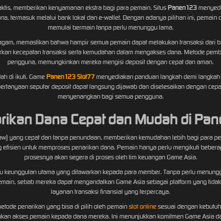
aktis, memberikan kenyamanan ekstra bagi para pemain. Situs
Panen123
menyedi
 termasuk melalui bank lokal dan e-wallet. Dengan adanya pilihan ini, pemain
memulai bermain tanpa perlu menunggu lama.
agam, memastikan bahwa hampir semua pemain dapat melakukan transaksi dari ba
rkan kecepatan transaksi serta kemudahan dalam mengakses dana. Metode pem
pengguna, memungkinkan mereka mengisi deposit dengan cepat dan aman.
ah di ikuti. Game
Panen123 Slot77
menyediakan panduan langkah demi langkah 
ertanyaan seputar deposit dapat langsung dijawab dan diselesaikan dengan cep
menyenangkan bagi semua pengguna.
rikan Dana Cepat dan Mudah di Pa
raw) yang cepat dan tanpa penundaan, memberikan kemudahan lebih bagi para pe
 efisien untuk memproses penarikan dana. Pemain hanya perlu mengikuti bebera
prosesnya akan segera di proses oleh tim keuangan Game Asia.
tu keunggulan utama yang ditawarkan kepada para member. Tanpa perlu menungg
pemain, sebab mereka dapat mengandalkan Game Asia sebagai platform yang tidak
layanan transaksi finansial yang terpercaya.
tode penarikan yang bisa di pilih oleh pemain
slot online
sesuai dengan kebutuha
udahkan akses pemain kepada dana mereka. Ini menunjukkan komitmen Game Asia