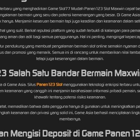
or terbaru yang menghadirkan Game Slot77 Mudah Panen123 Slot Maxwin cepat ber
galaman bermain yang seru dan potensi kemenangan yang besar. Di Game Asia, 
k hanya. Menjamin keseruan bermain tapi juga keadilan dan keamanan dalam se
hal yang sulit. Berkat reputasi platform yang sudah terbukti di kalangan para pem
ang aman dan adil bagi semua penggunanya. Hal ini penting, mengingat keperca
-fitur pendukung yang membuat pengalaman bermain slot online semakin nyaman
dan promosi yang menarik. Semua ini di rancang untuk memberikan nilai tambah
tetapi juga kesenangan dalam bermain.
3 Salah Satu Bandar Bermain Maxwi
 di Game Asia. Situs
Panen123 Slot
menggunakan teknologi enkripsi terbaru untu
istem keamanan yang canggih ini menjamin kerahasiaan informasi pribadi pemain
khawatir tentang potensi risiko keamanan.
ketat, memastikan bahwa data pengguna hanya di gunakan untuk meningkatkan p
angkah keamanan dan privasi yang solid ini, Game Asia berhasil menciptakan li
membernya.
n Mengisi Deposit di Game Panen1