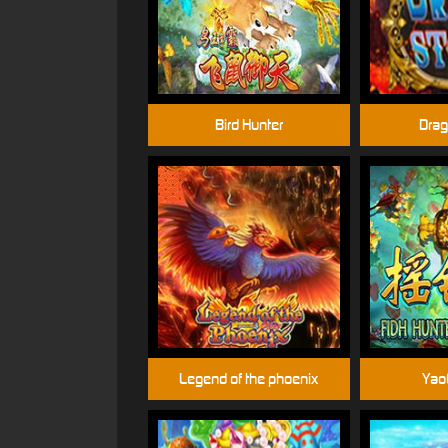
Bird Hunter
Drag
Legend of the phoenix
Yao