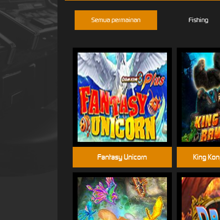
Semua permainan
Fishing
Fantasy Unicorn
King Ko