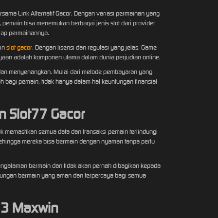
sama Link Alternatif Gacor. Dengan variasi permainan yang
pemain bisa menemukan berbagai jenis slot dari provider
tiap permainannya.
ain
slot gacor
. Dengan lisensi dan regulasi yang jelas, Game
yaan adalah komponen utama dalam dunia perjudian online.
 dan menyenangkan. Mulai dari metode pembayaran yang
 bagi pemain, tidak hanya dalam hal keuntungan finansial
n Slot77 Gacor
k memastikan semua data dan transaksi pemain terlindungi
, sehingga mereka bisa bermain dengan nyaman tanpa perlu
engalaman bermain dan tidak akan pernah dibagikan kepada
ngkungan bermain yang aman dan terpercaya bagi semua
23 Maxwin