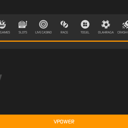
 GAMES
SLOTS
LIVE CASINO
RACE
TOGEL
OLAHRAGA
CRASH
VPOWER