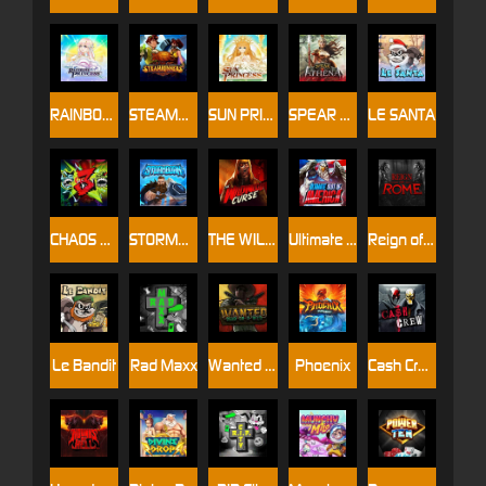
RAINBOW PRINCESS
STEAMRUNNERS
SUN PRINCESS
SPEAR OF ATHENA
LE SANTA
CHAOS CREW 3
STORMBORN
THE WILDWOOD CURSE
Ultimate Slot of America
Reign of Rome
Le Bandit
Rad Maxx
Wanted Dead or a Wild
Phoenix
Cash Crew