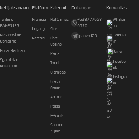
Kebijaksanaan
Platform
Kategori
Dukungan
Komunitas
Tentang
Promosi
Hot Games
+628777658
Whatsa
PANEN123
0570
pp
Loyalty
Slots
Responsible
Telegra
panen123
Referral
Live
Gambling
m
Casino
Pusat Bantuan
Line
Race
Syarat dan
Facebo
Togel
Ketentuan
ok
Olahraga
Instagra
Crash
m
Game
Arcade
Poker
E-Sports
Sabung
Ayam