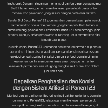
tradisional. Dengan ratusan permainan slot dari berbagai pengembang
Slot77 terkemuka, pemain memiliki kesempatan lebih besar untuk
menemukan permainan yang sesuai dengan preferensi mereka.
Bandar Slot Gacor Panen123 juga memberi pemain kesempatan untuk
memanfaatkan bonus dan promosi yang berlimpah. Baik itu bonus
sambutan bagi pemain baru, cashback
Panen123
, atau berbagai jenis
promosi lainnya, setiap penawaran di rancang untuk memberikan nilai
tambah bagi player.
Terakhir, aspek
Panen123
keamanan dan keadilan bermain di platform
slot online ini tidak bisa di abaikan. Dengan lisensi resmi dan sistem
enkripsi canggih, setiap transaksi dan data pribadi pemain di jamin
keamanannya. Ini memberikan rasa aman bagi pemain untuk
menikmati permainan, sesuatu yang mungkin sulit di temukan dalam
judi tradisional.
Dapatkan Penghasilan dan Komisi
dengan Sistem Afiliasi di Panen123
Menjadi bagian dari komunitas judi online tidak hanya tentang bermain
dan menang
Panen123
, tetapi juga memiliki kesempatan untuk
mendapatkan penghasilan tambahan melalui sistem afiliasi yang di