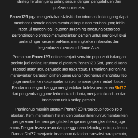
strategi taruhan yang paling sesuai dengan pengetahuan dan
preferensi mereka.
Panen123
juga menyediakan statistik dan informasi terkini yang dapat
membantu pemain dalam membuat keputusan taruhan yang lebih
tepat. Di tambah lagi, layanan streaming langsung beberapa
pertandingan olahraga memungkinkan pemain untuk mengikuti aksi
pertandingan secara real-time, meningkatkan intensitas dan
kegembiraan bermain di Game Asia.
Permainan
Panen123
online menjadi semakin populer di kalangan
pecinta judi online, terutama di platform Panen123 Slot, yang di kenal
sebagai salah satu penyedia slot terpercaya. Permainan slot online
menawarkan beragam pilihan game yang tidak hanya menghibur tapi
juga memberikan kesempatan untuk memenangkan hadiah besar.
Bandar ini dengan bangga menghadirkan koleksi permainan
Slot77
dari pengembang game terkemuka di dunia, menjamin keadilan dan
keamanan untuk setiap pemain.
Pentingnya memilih platform
Panen123
terpercaya tidak bisa di
abaikan. Kami memahami hal ini dan berkomitmen untuk memberikan
pengalaman bermain yang tidak hanya menyenangkan tetapi juga
aman. Dengan lisensi resmi dan penggunaan teknologi enkripsi terkini,
Bandar Slot77 menjamin keamanan data dan transaksi para pemain,