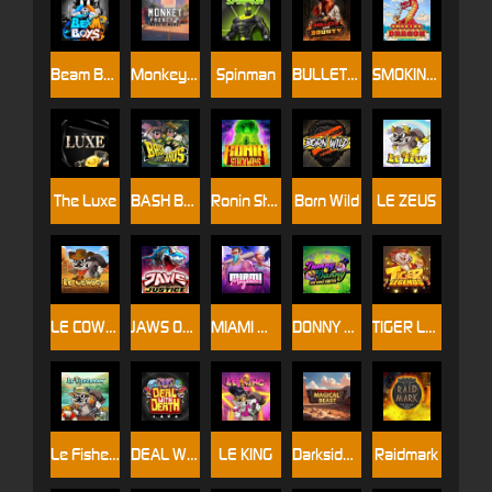
Beam Boys
Monkey Frenzy 2: Boss is Here!
Spinman
BULLETS AND BOUNTY
SMOKING DRAGON
The Luxe
BASH BROS
Ronin Stackways
Born Wild
LE ZEUS
LE COWBOY
JAWS OF JUSTICE
MIAMI MAYHEM
DONNY AND DANNY
TIGER LEGENDS
Le Fisherman
DEAL WITH DEATH
LE KING
Darkside Prairie: Magical Beast
Raidmark