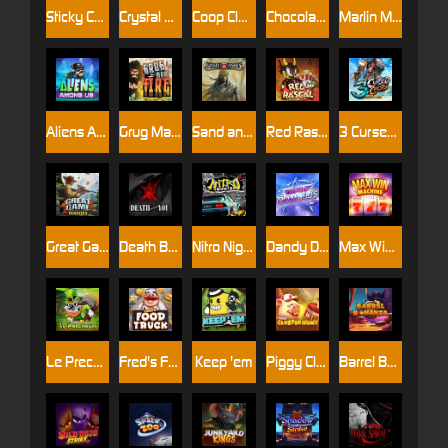
Sticky Candyland
Crystal Robot
Coop Clash
Chocolate Rocket
Marlin Masters Atlantis
Aliens Among Us
Grug Make Fire
Sand and Ashes
Red Rascal™
3 Cursed Chests™
Great Game Rockies
Death Becomes You
Nitro Nights
Dandy Diamonds
Max Win Machine
Le Prechaun
Fred's Food Truck
Keep 'em
Piggy Cluster Hunt
Barrel Bonanza