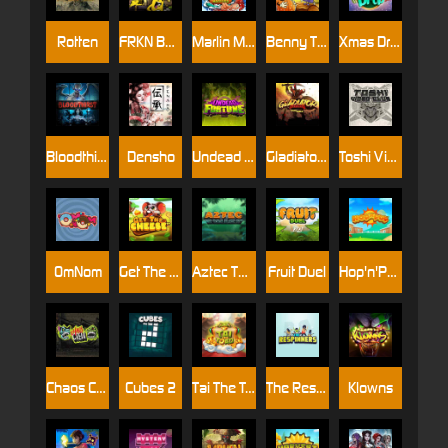
Rotten
FRKN Bananas
Marlin Master
Benny The Beer
Xmas Drop
Bloodthirst
Densho
Undead Fortune
Gladiator Legends
Toshi Video Club
OmNom
Get The Cheese
Aztec Twist
Fruit Duel
Hop'n'Pop
Chaos Crew
Cubes 2
Tai The Toad
The Respinners
Klowns