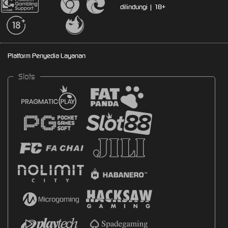
dilindungi | 18+
Platform Penyedia Layanan
Slots