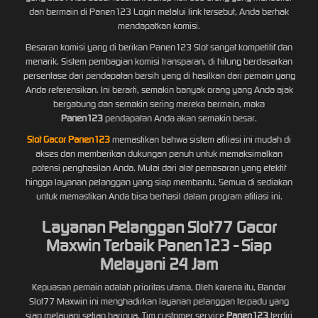
dan bermain di Panen123 Login melalui link tersebut, Anda berhak
mendapatkan komisi.
Besaran komisi yang di berikan Panen123 Slot sangat kompetitif dan
menarik. Sistem pembagian komisi transparan, di hitung berdasarkan
persentase dari pendapatan bersih yang di hasilkan dari pemain yang
Anda referensikan. Ini berarti, semakin banyak orang yang Anda ajak
bergabung dan semakin sering mereka bermain, maka
Panen123
pendapatan Anda akan semakin besar.
Slot Gacor Panen123
memastikan bahwa sistem afiliasi ini mudah di
akses dan memberikan dukungan penuh untuk memaksimalkan
potensi penghasilan Anda. Mulai dari alat pemasaran yang efektif
hingga layanan pelanggan yang siap membantu. Semua di sediakan
untuk memastikan Anda bisa berhasil dalam program afiliasi ini.
Layanan Pelanggan Slot77 Gacor
Maxwin Terbaik Panen123 - Siap
Melayani 24 Jam
Kepuasan pemain adalah prioritas utama, Oleh karena itu, Bandar
Slot77 Maxwin ini menghadirkan layanan pelanggan terpadu yang
siap melayani setiap harinya. Tim customer service
Panen123
terdiri