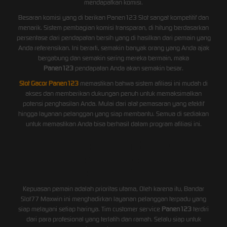
mendapatkan komisi.
Besaran komisi yang di berikan Panen123 Slot sangat kompetitif dan
menarik. Sistem pembagian komisi transparan, di hitung berdasarkan
persentase dari pendapatan bersih yang di hasilkan dari pemain yang
Anda referensikan. Ini berarti, semakin banyak orang yang Anda ajak
bergabung dan semakin sering mereka bermain, maka
Panen123
pendapatan Anda akan semakin besar.
Slot Gacor Panen123
memastikan bahwa sistem afiliasi ini mudah di
akses dan memberikan dukungan penuh untuk memaksimalkan
potensi penghasilan Anda. Mulai dari alat pemasaran yang efektif
hingga layanan pelanggan yang siap membantu. Semua di sediakan
untuk memastikan Anda bisa berhasil dalam program afiliasi ini.
Layanan Pelanggan Slot77 Gacor
Maxwin Terbaik Panen123 - Siap
Melayani 24 Jam
Kepuasan pemain adalah prioritas utama, Oleh karena itu, Bandar
Slot77 Maxwin ini menghadirkan layanan pelanggan terpadu yang
siap melayani setiap harinya. Tim customer service
Panen123
terdiri
dari para profesional yang terlatih dan ramah. Selalu siap untuk