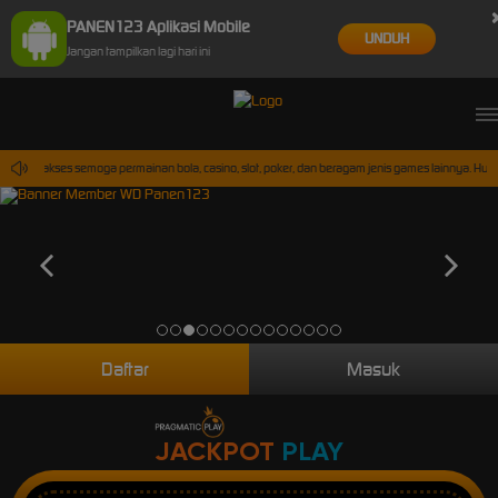
PANEN123 Aplikasi Mobile
UNDUH
Jangan tampilkan lagi hari ini
isa akses semoga permainan bola, casino, slot, poker, dan beragam jenis games lainnya. Hubungi
Daftar
Masuk
JACKPOT
PLAY