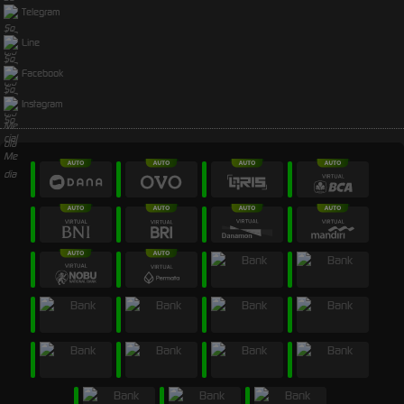
Telegram
Line
Facebook
Instagram