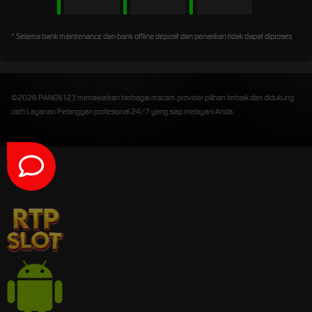
* Selama bank maintenance dan bank offline deposit dan penarikan tidak dapat diproses
©2026 PANEN123 menawarkan berbagai macam provider pilihan terbaik dan didukung
oleh Layanan Pelanggan profesional 24/7 yang siap melayani Anda.