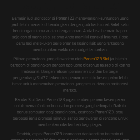
Gacor Online di Panen123
Bermain judi slot gacor di
Panen123
menawarkan keuntungan yang
jauh lebih menarik di bandingkan dengan judi tradisional. Salah satu
keuntungan utama adalah kenyamanan. Anda bisa bermain kapan
saja dan di mana saja, selama Anda memiliki koneksi internet. Tidak
perlu lagi melakukan perjalanan ke kasino fisik yang terkadang
membutuhkan waktu dan
budget tambahan.
Pilihan permainan yang ditawarkan oleh
Panen123 Slot
jauh lebih
beragam di bandingkan dengan apa yang biasanya tersedia di kasino
tradisional. Dengan ratusan permainan slot dari berbagai
pengembang Slot77 terkemuka, pemain memiliki kesempatan lebih
besar untuk menemukan permainan yang sesuai dengan preferensi
mereka.
Bandar Slot Gacor Panen123 juga memberi pemain kesempatan
untuk memanfaatkan bonus dan promosi yang berlimpah. Baik itu
bonus sambutan bagi pemain baru, cashback
Panen123
, atau
berbagai jenis promosi lainnya, setiap penawaran di rancang untuk
memberikan nilai tambah bagi player.
Terakhir, aspek
Panen123
keamanan dan keadilan bermain di