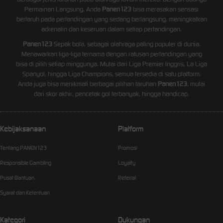
Permainan Langsung. Anda
Panen123
bisa merasakan sensasi
bertaruh pada pertandingan yang sedang berlangsung, meningkatkan
adrenalin dan keseruan dalam setiap pertandingan.
Panen123
Sepak bola, sebagai olahraga paling populer di dunia.
Menawarkan liga-liga ternama dengan ratusan pertandingan yang
bisa di pilih setiap minggunya. Mulai dari Liga Premier Inggris, La Liga
Spanyol, hingga Liga Champions, semua tersedia di satu platform.
Anda juga bisa menikmati berbagai pilihan taruhan
Panen123
, mulai
dari skor akhir, pencetak gol terbanyak, hingga handicap.
Kebijaksanaan
Platform
Tentang PANEN123
Promosi
Responsible Gambling
Loyalty
Pusat Bantuan
Referral
Syarat dan Ketentuan
Kategori
Dukungan